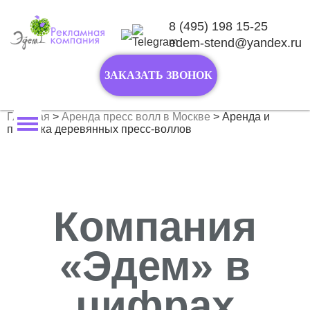
8 (495) 198 15-25
edem-stend@yandex.ru
Перейти
к
содержимому
ЗАКАЗАТЬ ЗВОНОК
Главная
>
Аренда пресс волл в Москве
>
Аренда и
продажа деревянных пресс-воллов
Компания
«Эдем» в
цифрах