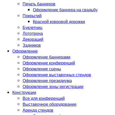
Печать баннеров
Оформление баннера на свадьбу
Покрытий
Красной ковровой дорожки
Буклетниц
Лототрона
Декораций
Задников
Оформление
Оформление баннерами
Оформление конференций
Оформление сцены
Оформление выставочных стендов
Оформление президиума
Оформление зоны регистрации
Конструкции
Все для конференций
Выставочное оборудование
Аренда стендов