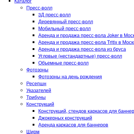
Каталог
Пресс-волл
3Д пресс-волл
Деревянный пресс-волл
Мобильный пресс-волл
Аренда и продажа пресс-вола Joker в Мос
Аренда и продажа пресс-вола Tritix в Мос
Аренда и продажа пресс-вола из бруса
Угловые (нестандартные) пресс-волл
Объемные пресс-волл
Фотозоны
Фотозоны на день рождения
Ресепшн
Указателей
Трибуны
Конструкций
Конструкций, стендов каркасов для банне
Джокерных конструкций
Аренда каркасов для баннеров
Ширм