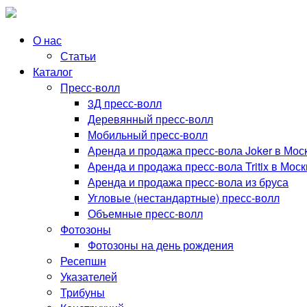
Перейти
к
О нас
содержимому
Статьи
Каталог
Пресс-волл
3Д пресс-волл
Деревянный пресс-волл
Мобильный пресс-волл
Аренда и продажа пресс-вола Joker в Мос
Аренда и продажа пресс-вола Tritix в Мос
Аренда и продажа пресс-вола из бруса
Угловые (нестандартные) пресс-волл
Объемные пресс-волл
Фотозоны
Фотозоны на день рождения
Ресепшн
Указателей
Трибуны