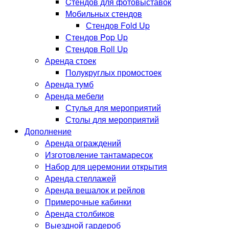
Cтендов для фотовыставок
Мобильных стендов
Стендов Fold Up
Стендов Pop Up
Стендов Roll Up
Аренда стоек
Полукруглых промостоек
Аренда тумб
Аренда мебели
Стулья для мероприятий
Столы для мероприятий
Дополнение
Аренда ограждений
Изготовление тантамаресок
Набор для церемонии открытия
Аренда стеллажей
Аренда вешалок и рейлов
Примерочные кабинки
Аренда столбиков
Выездной гардероб