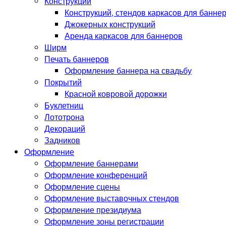
Конструкций
Конструкций, стендов каркасов для банне
Джокерных конструкций
Аренда каркасов для баннеров
Ширм
Печать баннеров
Оформление баннера на свадьбу
Покрытий
Красной ковровой дорожки
Буклетниц
Лототрона
Декораций
Задников
Оформление
Оформление баннерами
Оформление конференций
Оформление сцены
Оформление выставочных стендов
Оформление президиума
Оформление зоны регистрации