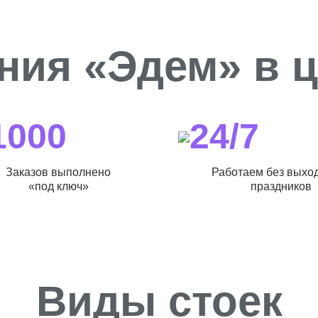
ния «Эдем» в 
1000
24/7
Заказов выполнено
Работаем без выхо
«под ключ»
праздников
Виды стоек