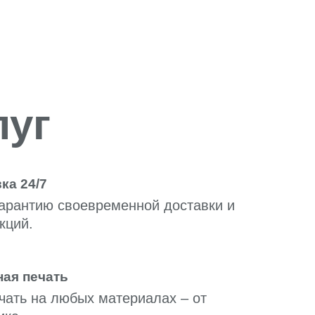
луг
ка 24/7
арантию своевременной доставки и
кций.
ая печать
чать на любых материалах – от