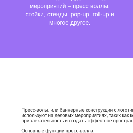
мероприятий – пресс воллы,
стойки, стенды, pop-up, roll-up и
многое другое.
Пресс-волы, или баннерные конструкции с логот
используют на деловых мероприятиях, таких как 
привлекательность и создать эффектное простра
Основные функции пресс-волла: