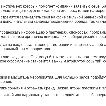
нструмент, который помогает компании заявить о себе. Ба
емым и акцентирует внимание на его присутствии на меро
стремятся запечатлеть себя на фоне стильной баннерной к
 и дополнительным каналом продвижения бренда, так как ча
содержать информацию о партнерах, спонсорах, программ
ков, при этом органично вписывая их в общий дизайн прос
ся на входе в зал, в зоне регистрации или возле главной 
сиональный тон мероприятию.
т частью декора. Они могут быть стилизованы под тематик
Такое оформление становится важным атрибутом событий, 
новки и масштаба мероприятия. Для больших залов подойду
шения.
тике события и отражать бренд. Важно, чтобы логотипы и 
приятий или наружных установок предпочтительны баннеры