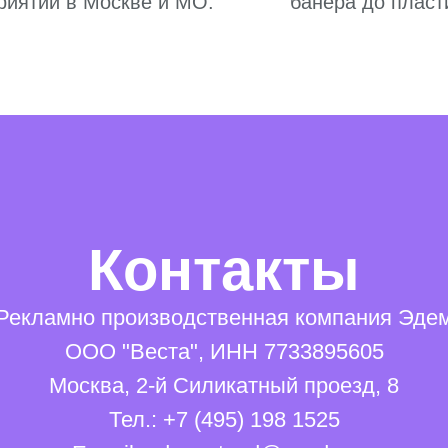
риятий в Москве и МО.
банера до пласт
Контакты
Рекламно производственная компания Эде
ООО "Веста", ИНН 7733895605
Москва, 2-й Силикатный проезд, 8
Тел.: +7 (495) 198 1525