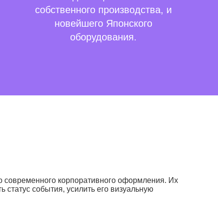
собственного производства, и
новейшего Японского
оборудования.
ью современного корпоративного оформления. Их
 статус события, усилить его визуальную